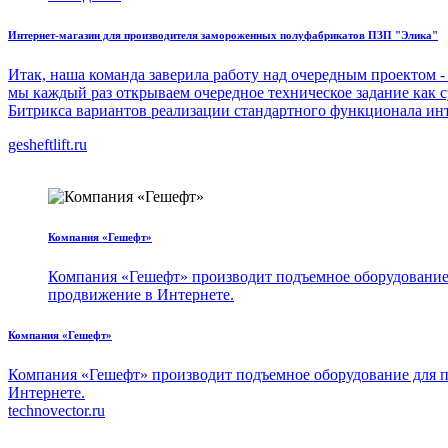
Интернет-магазин для производителя замороженных полуфабрикатов ПЗП "Элика"
Итак, наша команда заверила работу над очередным проектом 
мы каждый раз открываем очередное техническое задание как с
Битрикса вариантов реализации стандартного функционала инт
gesheftlift.ru
Компания «Гешефт»
Компания «Гешефт» производит подъемное оборудование 
продвижение в Интернете.
Компания «Гешефт»
Компания «Гешефт» производит подъемное оборудование для п
Интернете.
technovector.ru