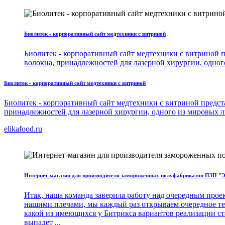
Биолитек - корпоративный сайт медтехники с витриной
Биолитек - корпоративный сайт медтехники с витриной п
волокна, принадлежностей для лазерной хирургии, одно
Биолитек - корпоративный сайт медтехники с витриной
Биолитек - корпоративный сайт медтехники с витриной предста
принадлежностей для лазерной хирургии, одного из мировых 
elikafood.ru
Интернет-магазин для производителя замороженных полуфабрикатов ПЗП "
Итак, наша команда заверила работу над очередным прое
нашими плечами, мы каждый раз открываем очередное тех
какой из имеющихся у Битрикса вариантов реализации с
выпадет ...