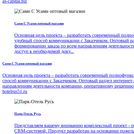
as-capital.biz
Сами С Усами оптовый магазин
Основная цель проекта – разработать современный полн
удобный способ коммуникации с Заказчиком. Оптовый р
формированию заказа по всем направлениям деятельно
доступ к необходимой доку...
Сами С Усами оптовый магазин
Основная цель проекта – разработать современный полнофунк
способ коммуникации с Заказчиком. Оптовый раздел интернет
направлениям деятельности компании, оперативному решению
hotelrus51.ru
Парк-Отель Русь
Представляем вашему вниманию комплексный проект - о
CRM-системой. Продукт разработан на основании пожелани