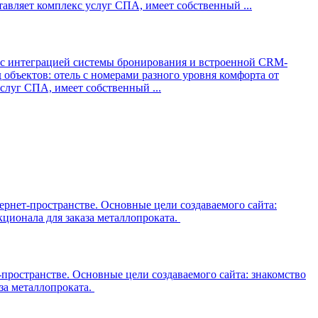
тавляет комплекс услуг СПА, имеет собственный ...
 с интеграцией системы бронирования и встроенной CRM-
 объектов: отель с номерами разного уровня комфорта от
услуг СПА, имеет собственный ...
ернет-пространстве. Основные цели создаваемого сайта:
ционала для заказа металлопроката.
пространстве. Основные цели создаваемого сайта: знакомство
за металлопроката.