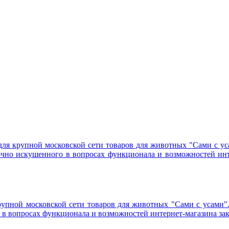
для крупной московской сети товаров для животных "Сами с ус
точно искушенного в вопросах функционала и возможностей инте
рупной московской сети товаров для животных "Сами с усами".
 в вопросах функционала и возможностей интернет-магазина зака