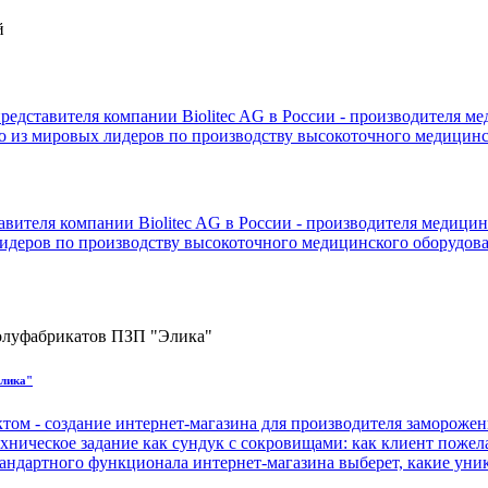
редставителя компании Biolitec AG в России - производителя м
го из мировых лидеров по производству высокоточного медицинс
вителя компании Biolitec AG в России - производителя медицин
лидеров по производству высокоточного медицинского оборудова
Элика"
ктом - создание интернет-магазина для производителя замороже
ническое задание как сундук с сокровищами: как клиент пожела
тандартного функционала интернет-магазина выберет, какие ун