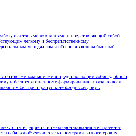
 работу с оптовыми компаниями и представляющий собой
бствующим легкому и беспрепятственному
 персональным менеджером и обеспечивающим быстрый
ту с оптовыми компаниями и представляющий собой удобный
кому и беспрепятственному формированию заказа по всем
вающим быстрый доступ к необходимой доку...
лекс с интеграцией системы бронирования и встроенной
 в себя ряд объектов: отель с номерами разного уровня