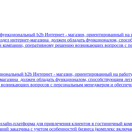
офункциональный b2b Интернет - магазин, ориентированный на
аздел интернет-магазина должен обладать функционалом, спосо
сти компании, оперативному решению возникающих вопросов с
циональный b2b Интернет - магазин, ориентированный на рабо
-магазина должен обладать функционалом, способствующим лег
 возникающих вопросов с персональным менеджером и обеспечи
нлайн-платформа для привлечения клиентов в гостиничный комп
й заказчика с учетом особенностей бизнеса (комплекс включает