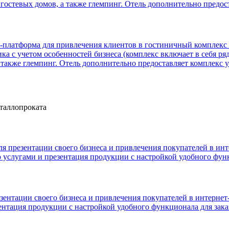
и гостевых домов, а также глемпинг. Отель дополнительно предос
-платформа для привлечения клиентов в гостиничный комплекс
а с учетом особенностей бизнеса (комплекс включает в себя ряд
а также глемпинг. Отель дополнительно предоставляет комплекс 
я презентации своего бизнеса и привлечения покупателей в инт
 услугами и презентация продукции с настройкой удобного функ
ентации своего бизнеса и привлечения покупателей в интернет-
нтация продукции с настройкой удобного функционала для зака