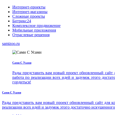
Интернет-проекты
Интернет-магазины
Сложные проекты
Битрикс24
Комплексное продвижение
Мобильные приложения
Отраслевые решения
samizoo.ru
Сами С Усами
Рады представить вам новый проект обновленный сайт 
работа по реализации всех идей и задумок этого доста
гордиться!
Сами С Усами
Рады представить вам новый проект обновленный сайт для к
реализации всех идей и задумок этого достаточно искушенного