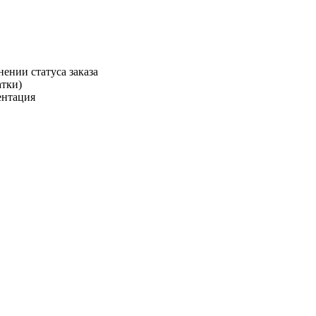
ении статуса заказа
атки)
ентация