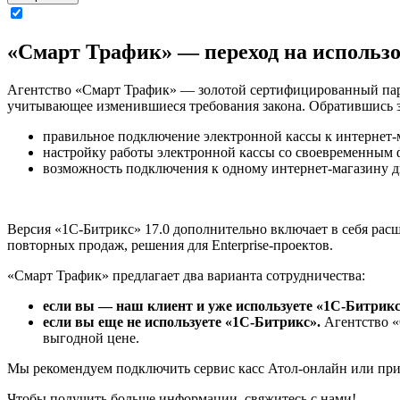
Я согласен на обработку моих персональных данных
«Смарт Трафик» — переход на использ
Агентство «Смарт Трафик» — золотой сертифицированный пар
учитывающее изменившиеся требования закона. Обратившись з
правильное подключение электронной кассы к интернет-
настройку работы электронной кассы со своевременным 
возможность подключения к одному интернет-магазину дв
Версия «1С-Битрикс» 17.0 дополнительно включает в себя рас
повторных продаж, решения для Enterprise-проектов.
«Смарт Трафик» предлагает два варианта сотрудничества:
если вы — наш клиент и уже используете «1С-Битрикс
если вы еще не используете «1С-Битрикс».
Агентство «
выгодной цене.
Мы рекомендуем подключить сервис касс Атол-онлайн или при
Чтобы получить больше информации, свяжитесь с нами!