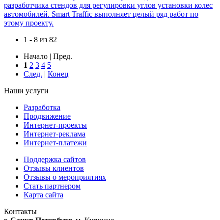
разработчика стендов для регулировки углов установки колес
автомобилей. Smart Traffic выполняет целый ряд работ по
этому проекту.
1 - 8 из 82
Начало | Пред.
1
2
3
4
5
След.
|
Конец
Наши услуги
Разработка
Продвижение
Интернет-проекты
Интернет-реклама
Интернет-платежи
Поддержка сайтов
Отзывы клиентов
Отзывы о мероприятиях
Стать партнером
Карта сайта
Контакты