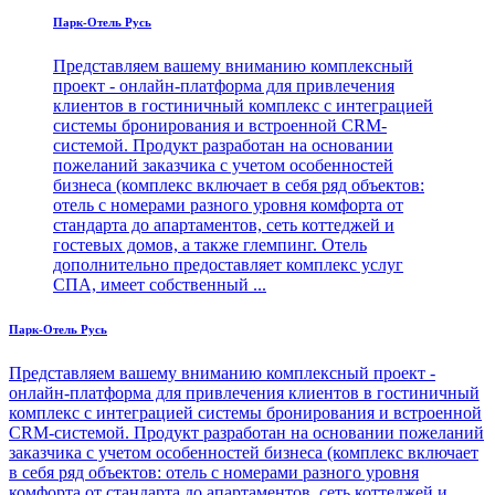
Парк-Отель Русь
Представляем вашему вниманию комплексный
проект - онлайн-платформа для привлечения
клиентов в гостиничный комплекс с интеграцией
системы бронирования и встроенной CRM-
системой. Продукт разработан на основании
пожеланий заказчика с учетом особенностей
бизнеса (комплекс включает в себя ряд объектов:
отель с номерами разного уровня комфорта от
стандарта до апартаментов, сеть коттеджей и
гостевых домов, а также глемпинг. Отель
дополнительно предоставляет комплекс услуг
СПА, имеет собственный ...
Парк-Отель Русь
Представляем вашему вниманию комплексный проект -
онлайн-платформа для привлечения клиентов в гостиничный
комплекс с интеграцией системы бронирования и встроенной
CRM-системой. Продукт разработан на основании пожеланий
заказчика с учетом особенностей бизнеса (комплекс включает
в себя ряд объектов: отель с номерами разного уровня
комфорта от стандарта до апартаментов, сеть коттеджей и