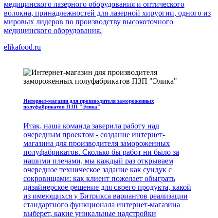
медицинского лазерного оборудования и оптического
волокна, принадлежностей для лазерной хирургии, одного из
мировых лидеров по производству высокоточного
медицинского оборудования.
elikafood.ru
Интернет-магазин для производителя замороженных
полуфабрикатов ПЗП "Элика"
Итак, наша команда заверила работу над
очередным проектом - создание интернет-
магазина для производителя замороженных
полуфабрикатов. Сколько бы работ ни было за
нашими плечами, мы каждый раз открываем
очередное техническое задание как сундук с
сокровищами: как клиент пожелает обыграть
дизайнерское решение для своего продукта, какой
из имеющихся у Битрикса вариантов реализации
стандартного функционала интернет-магазина
выберет, какие уникальные надстройки