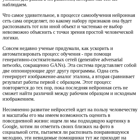
наблюдаем.
Что самое удивительное, в процессе самообучения нейронная
сеть сама определяет, по какому набору признаков она будет
распознавать тот или иной объект и частенько ее выбор
невозможно объяснить с точки зрения простой человеческой
логики.
Совсем недавно ученые придумали, как ускорить и
автоматизировать процесс обучения - при помощи
генеративно-состязательных сетей (generative adversarial
networks, сокращенно GANs). Эта система представляет собой
две оппонирующие друг другу программы. Одна сеть
генерирует изображение-аналог эталона, а вторая сравнивает
результат работы первой с образцом. Этот процесс
повторяется до тех пор, пока последняя нейронная сеть не
сможет найти различий между рабочим образцом и исходным
изображением.
Несомненно развитие нейросетей идет на пользу человечеству
и масштабы его мы имеем возможность оценить в
повседневной жизни: ищем ли мы подходящую картинку в
Google, хотим ли отметить своих близких на фото в
социальной сети, пытаемся ли распознать понравившуюся
мелодию, эти невидимые помощники тут же приходят на