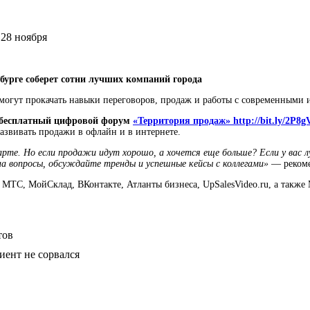
бурге соберет сотни лучших компаний города
смогут прокачать навыки переговоров, продаж и работы с современными
бесплатный цифровой форум
«Территория продаж» http://bit.ly/2P8
азвивать продажи в офлайн и в интернете.
рте. Но если продажи идут хорошо, а хочется еще больше? Если у вас л
а вопросы, обсуждайте тренды и успешные кейсы с коллегами»
— рекоме
, МТС, МойСклад, ВКонтакте, Атланты бизнеса, UpSalesVideo.ru, а так
тов
иент не сорвался