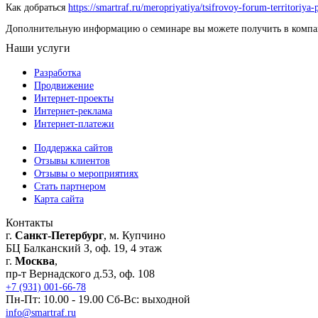
Как добраться
https://smartraf.ru/meropriyatiya/tsifrovoy-forum-territoriya
Дополнительную информацию о семинаре вы можете получить в компан
Наши услуги
Разработка
Продвижение
Интернет-проекты
Интернет-реклама
Интернет-платежи
Поддержка сайтов
Отзывы клиентов
Отзывы о мероприятиях
Стать партнером
Карта сайта
Контакты
г.
Санкт-Петербург
, м. Купчино
БЦ Балканский З, оф. 19, 4 этаж
г.
Москва
,
пр-т Вернадского д.53, оф. 108
+7 (931) 001-66-78
Пн-Пт: 10.00 - 19.00 Сб-Вс: выходной
info@smartraf.ru