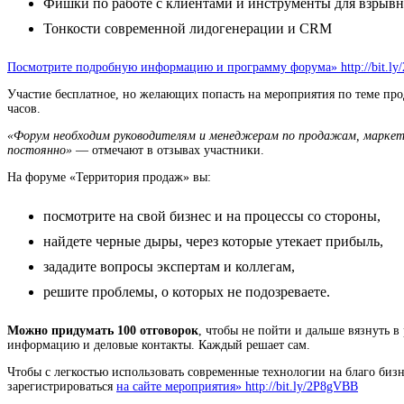
Фишки по работе с клиентами и инструменты для взрыв
Тонкости современной лидогенерации и CRM
Посмотрите подробную информацию и программу форума» http://bit.l
Участие бесплатное, но желающих попасть на мероприятия по теме прод
часов.
«Форум необходим руководителям и менеджерам по продажам, маркетин
постоянно»
— отмечают в отзывах участники.
На форуме «Территория продаж» вы:
посмотрите на свой бизнес и на процессы со стороны,
найдете черные дыры, через которые утекает прибыль,
зададите вопросы экспертам и коллегам,
решите проблемы, о которых не подозреваете.
Можно придумать 100 отговорок
, чтобы не пойти и дальше вязнуть в
информацию и деловые контакты. Каждый решает сам.
Чтобы с легкостью использовать современные технологии на благо бизн
зарегистрироваться
на сайте мероприятия» http://bit.ly/2P8gVBB