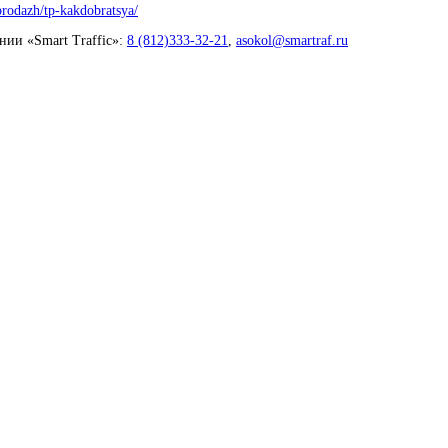
-prodazh/tp-kakdobratsya/
ии «Smart Traffic»:
8 (812)333-32-21
,
asokol@smartraf.ru