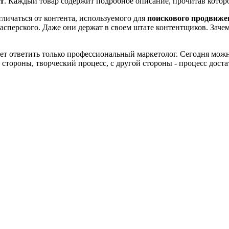
т
. Каждый товар содержит подробное описание, прочитав котор
личаться от контента, используемого для
поискового продвиже
 Касперского. Даже они держат в своем штате контентщиков. Зач
ет ответить только профессиональный маркетолог. Сегодня можно
й стороны, творческий процесс, с другой стороны - процесс дос