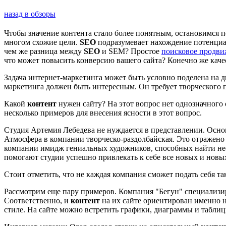
назад в обзоры
Чтобы значение контента стало более понятным, остановимся по
многом схожие цели.
SEO
подразумевает нахождение потенциа
чем же разница между
SEO
и SEM? Простое
поисковое продви
что может повысить конверсию вашего сайта? Конечно же кач
Задача интернет-маркетинга может быть условно поделена на 
маркетинга должен быть интересным. Он требует творческого п
Какой
контент
нужен сайту? На этот вопрос нет однозначного 
несколько примеров для внесения ясности в этот вопрос.
Студия Артемия Лебедева не нуждается в представлении. Осно
Атмосфера в компании творческо-раздолбайская. Это отражено 
компании имидж гениальных художников, способных найти нео
помогают студии успешно привлекать к себе все новых и новы
Стоит отметить, что не каждая компания сможет подать себя так
Рассмотрим еще пару примеров. Компания "Бегун" специализир
Соответственно, и
контент
на их сайте ориентирован именно н
стиле. На сайте можно встретить графики, диаграммы и табли