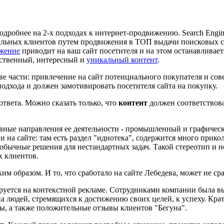
дробнее на 2-х подходах к интернет-продвижению. Search Engine
льных клиентов путем продвижения в ТОП выдачи поисковых с
жение
приводит на ваш сайт посетителя и на этом останавливае
ественный, интересный и
уникальный контент
.
две части: привлечение на сайт потенциального покупателя и со
одхода и должен замотивировать посетителя сайта на покупку.
ответа. Можно сказать только, что
контент
должен соответствова
вные направления ее деятельности - промышленный и графическ
и на сайте: там есть раздел "идиотека", содержится много при
бычные решения для нестандартных задач. Такой стереотип и н
х клиентов.
им образом. И то, что сработало на сайте Лебедева, может не сра
уется на контекстной рекламе. Сотрудниками компании была выд
а людей, стремящихся к достижению своих целей, к успеху. Кр
цы, а также положительные отзывы клиентов "Бегуна".