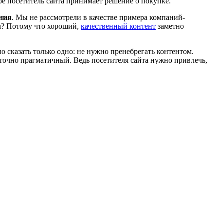
ое посетитель сайта принимает решение о покупке.
ния
. Мы не рассмотрели в качестве примера компаний-
ем? Потому что хороший,
качественный контент
заметно
 сказать только одно: не нужно пренебрегать контентом.
таточно прагматичный. Ведь посетителя сайта нужно привлечь,