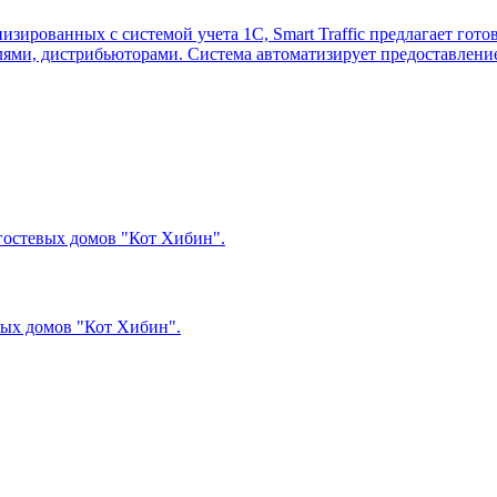
зированных с системой учета 1С, Smart Traffic предлагает гот
ями, дистрибьюторами. Система автоматизирует предоставление 
гостевых домов "Кот Хибин".
вых домов "Кот Хибин".