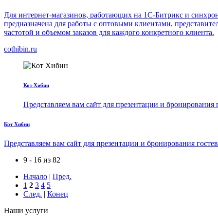
Для интернет-магазинов, работающих на 1С-Битрикс и синхрони
предназначена для работы с оптовыми клиентами, представител
частотой и объемом заказов для каждого конкретного клиента.
cothibin.ru
Кот Хибин
Представляем вам сайт для презентации и бронирования 
Кот Хибин
Представляем вам сайт для презентации и бронирования госте
9 - 16 из 82
Начало
|
Пред.
1
2
3
4
5
След.
|
Конец
Наши услуги