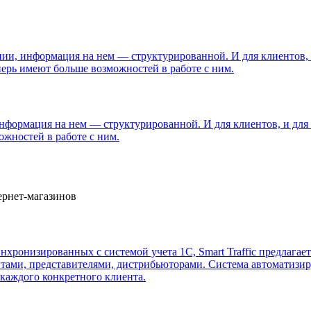
ании, информация на нем — структурированной. И для клиентов,
перь имеют больше возможностей в работе с ним.
 информация на нем — структурированной. И для клиентов, и дл
ожностей в работе с ним.
нхронизированных с системой учета 1С, Smart Traffic предлага
тами, представителями, дистрибьюторами. Система автоматизиру
 каждого конкретного клиента.