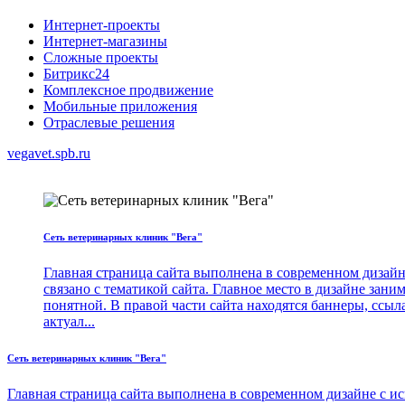
Интернет-проекты
Интернет-магазины
Сложные проекты
Битрикс24
Комплексное продвижение
Мобильные приложения
Отраслевые решения
vegavet.spb.ru
Сеть ветеринарных клиник "Вега"
Главная страница сайта выполнена в современном дизайн
связано с тематикой сайта. Главное место в дизайне зан
понятной. В правой части сайта находятся баннеры, ссыл
актуал...
Сеть ветеринарных клиник "Вега"
Главная страница сайта выполнена в современном дизайне с и