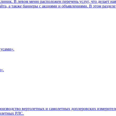
тклиник. В левом меню расположен перечень услуг, что делает на
та, а также баннеры с акциями и объявлениями. В этом разделе 
 усами».
».
оизводство вертолетных и самолетных доплеровских измерителе
олетных РЛС.