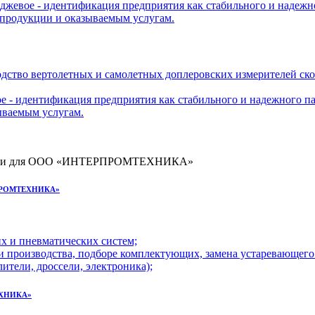
иджевое - идентификация предприятия как стабильного и надеж
 продукции и оказываемым услугам.
дство вертолетных и самолетных доплеровских измерителей ско
е - идентификация предприятия как стабильного и надежного п
ываемым услугам.
ЕРПРОМТЕХНИКА»
х и пневматических систем;
 производства, подборе комплектующих, замена устаревающего
ители, дроссели, электроника);
ТЕХНИКА»