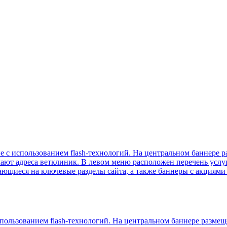
е с использованием flash-технологий. На центральном баннере
имают адреса ветклиник. В левом меню расположен перечень услуг
ающиеся на ключевые разделы сайта, а также баннеры с акциями
спользованием flash-технологий. На центральном баннере разме