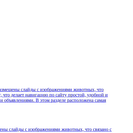
 размещены слайды с изображениями животных, что
, что делает навигацию по сайту простой, удобной и
 и объявлениями. В этом разделе расположена самая
щены слайды с изображениями животных, что связано с