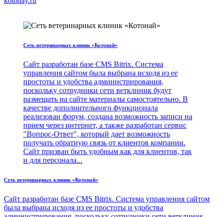
kotonay.ru
Сеть ветеринарных клиник «Котонай»
Сайт разработан базе CMS Bitrix. Система
управления сайтом была выбрана исходя из ее
простоты и удобства администрирования,
поскольку сотрудники сети ветклиник будут
размещать на сайте материалы самостоятельно. В
качестве дополнительного функционала
реализован форум, создана возможность записи на
прием через интернет, а также разработан сервис
"Вопрос-Ответ", который дает возможность
получать обратную связь от клиентов компании.
Сайт призван быть удобным как для клиентов, так
и для персонала...
Сеть ветеринарных клиник «Котонай»
Сайт разработан базе CMS Bitrix. Система управления сайтом
была выбрана исходя из ее простоты и удобства
администрирования, поскольку сотрудники сети ветклиник