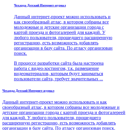
Чехарда Детский Интернет-журнал
Данный интернет-проект можно использовать и
как своеобразный атлас, в котором собраны все
молодежные и детские организации города с
картой проезда и фотогалереей для каждой. У
любого пользователя, прошедшего расширенную
регистрацию, есть возможность добавлять
организации в базу сайта. По атласу организован
поиск.
В процессе разработки сайта была настроена
работа с видео-хостингом, т.к. размещение
видеоматериалов, которым будут заниматься
пользователи сайта, требует значительных ...
Чехарда Детский Интернет-журнал
Данный интернет-проект можно использовать и как
своеобразный атлас, в котором собраны все молодежные и
детские организации города с картой проезда и фотогалереей
для каждой. У любого пользователя, прошедшего
расширенную регистрацию, есть возможность добавлять
организации в базу сайта. По атласу организован поиск.