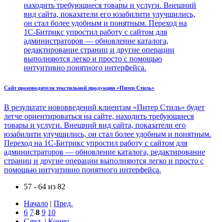
находить требующиеся товары и услуги. Внешний
вид сайта, показатели его юзабилити улучшились,
он стал более удобным и понятным. Переход на
1С-Битрикс упростил работу с сайтом для
администраторов — обновление каталога,
редактирование страниц и другие операции
выполняются легко и просто с помощью
интуитивно понятного интерфейса.
Сайт производителя текстильной продукции «Питер Стиль»
В результате нововведений клиентам «Питер Стиль» будет
легче ориентироваться на сайте, находить требующиеся
товары и услуги. Внешний вид сайта, показатели его
юзабилити улучшились, он стал более удобным и понятным.
Переход на 1С-Битрикс упростил работу с сайтом для
администраторов — обновление каталога, редактирование
страниц и другие операции выполняются легко и просто с
помощью интуитивно понятного интерфейса.
57 - 64 из 82
Начало
|
Пред.
6
7
8
9
10
След.
|
Конец