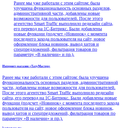
Ранее мы уже работали с этим сайтом: была
улучшена функциональность основных разделов,
административной части, добавлены новые
возможности для пользователей. После этого
агентство Smart Traffic выполнило редизайн сайта,
его перевод на 1С-Битрикс. Были добавлены
новые функции (подсчет «Новинок» с момента
последнего захода пользователя на сайт, новое
оформление блока новинок, вывод хитов и
спецпредложений, фильтрация товаров по
параметру «В наличии» и пр.).
Интернет-магазин «ТатуМастер»
Ранее мы уже работали с этим сайтом: была улучшена
функциональность основных разделов, административной
части, добавлены новые возможности для пользователей.
После этого агентство Smart Traffic выполнило редизайн
сайта, его перевод на 1С-Битрикс. Были добавлены новые
функции (подсчет «Новинок» с момента последнего захода
пользователя на сайт, новое оформление блока новинок,
вывод хитов и спецпредложений, фильтрация товаров по
параметру «В наличии» и пр.).