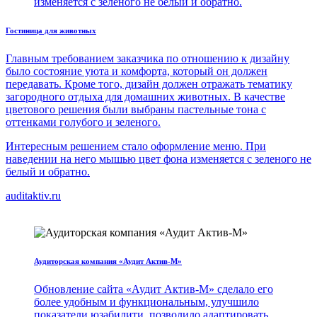
изменяется с зеленого не белый и обратно.
Гостиница для животных
Главным требованием заказчика по отношению к дизайну
было состояние уюта и комфорта, который он должен
передавать. Кроме того, дизайн должен отражать тематику
загородного отдыха для домашних животных. В качестве
цветового решения были выбраны пастельные тона с
оттенками голубого и зеленого.
Интересным решением стало оформление меню. При
наведении на него мышью цвет фона изменяется с зеленого не
белый и обратно.
auditaktiv.ru
Аудиторская компания «Аудит Актив-М»
Обновление сайта «Аудит Актив-М» сделало его
более удобным и функциональным, улучшило
показатели юзабилити, позволило адаптировать