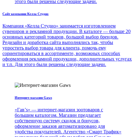
этого были решены следующие задачи.
Сайт компании Келла Студио
Компания «Келла Студио» занимается изготовлением
сувениров и рекламной продукции. В каталоге — больше 20
основных категорий товаров, большой выбор брендов.
Редизайн и доработка сайта выполнялись так, чтобы
упростить выбор товара для клиента, помочь ему
сориентироваться в ассортименте, возможных способах
оформления рекламной продукции, дополнительных услугах
и т.п. Для этого были решены следующие задачи.
Интернет-магазин Gaws
«Гав’s» — интернет-магазин зоотоваров с
большим каталогом. Магазин предлагает
собственную систему скидок и бонусов,
оформление заказов автоматизировано для
удобства покупателей. Агентство «Смарт Трафик»