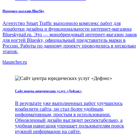
Интернет-магазин BlueSky
Агентство Smart Traffic выполнило комплекс работ для
доработки дизайна и функциональности интернет-магазина
Blueskynail.ru. Это — монобрендовый интернет-магазин лаков
для ногтей Bluesky, официальный представитель марки в
России. Работы по данному проекту проводились в несколько
этапов.
blauncher.ru
Сайт центра юридических услуг «Дефэнс»
В результате уже выполненных работ улучшилось
юзабилити сайта, он стал более удобным,
информативным, простым в использовании.
Обновленный дизайн выглядит респектабельно, а
удобная навигация упрощает пользователям поиск
нужной информации на сайте.