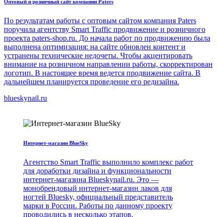
Оптовый и розничный сайт компании Paters
По результатам работы с оптовым сайтом компания Paters
поручила агентству Smart Traffic продвижение и розничного
проекта paters-shop.ru. До начала работ по продвижению была
выполнена оптимизация: на сайте обновлен контент и
устранены технические недочеты. Чтобы акцентировать
внимание на розничном направлении работы, скорректирован
логотип. В настоящее время ведется продвижение сайта. В
дальнейшем планируется проведение его редизайна.
blueskynail.ru
Интернет-магазин BlueSky
Агентство Smart Traffic выполнило комплекс работ
для доработки дизайна и функциональности
интернет-магазина Blueskynail.ru. Это —
монобрендовый интернет-магазин лаков для
ногтей Bluesky, официальный представитель
марки в России. Работы по данному проекту
проводились в несколько этапов.