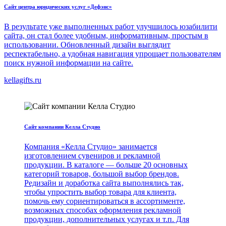
Сайт центра юридических услуг «Дефэнс»
В результате уже выполненных работ улучшилось юзабилити
сайта, он стал более удобным, информативным, простым в
использовании. Обновленный дизайн выглядит
респектабельно, а удобная навигация упрощает пользователям
поиск нужной информации на сайте.
kellagifts.ru
Сайт компании Келла Студио
Компания «Келла Студио» занимается
изготовлением сувениров и рекламной
продукции. В каталоге — больше 20 основных
категорий товаров, большой выбор брендов.
Редизайн и доработка сайта выполнялись так,
чтобы упростить выбор товара для клиента,
помочь ему сориентироваться в ассортименте,
возможных способах оформления рекламной
продукции, дополнительных услугах и т.п. Для