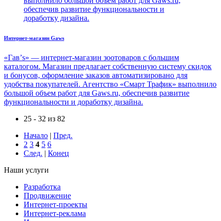
выполнило большой объем работ для Gaws.ru,
обеспечив развитие функциональности и
доработку дизайна.
Интернет-магазин Gaws
«Гав’s» — интернет-магазин зоотоваров с большим
каталогом. Магазин предлагает собственную систему скидок
и бонусов, оформление заказов автоматизировано для
удобства покупателей. Агентство «Смарт Трафик» выполнило
большой объем работ для Gaws.ru, обеспечив развитие
функциональности и доработку дизайна.
25 - 32 из 82
Начало
|
Пред.
2
3
4
5
6
След.
|
Конец
Наши услуги
Разработка
Продвижение
Интернет-проекты
Интернет-реклама