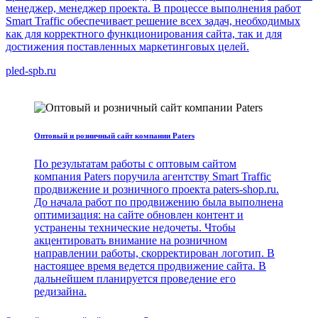
менеджер, менеджер проекта. В процессе выполнения работ
Smart Traffic обеспечивает решение всех задач, необходимых
как для корректного функционирования сайта, так и для
достижения поставленных маркетинговых целей.
pled-spb.ru
Оптовый и розничный сайт компании Paters
По результатам работы с оптовым сайтом
компания Paters поручила агентству Smart Traffic
продвижение и розничного проекта paters-shop.ru.
До начала работ по продвижению была выполнена
оптимизация: на сайте обновлен контент и
устранены технические недочеты. Чтобы
акцентировать внимание на розничном
направлении работы, скорректирован логотип. В
настоящее время ведется продвижение сайта. В
дальнейшем планируется проведение его
редизайна.