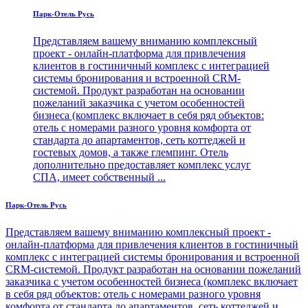
Парк-Отель Русь
Представляем вашему вниманию комплексный
проект - онлайн-платформа для привлечения
клиентов в гостиничный комплекс с интеграцией
системы бронирования и встроенной CRM-
системой. Продукт разработан на основании
пожеланий заказчика с учетом особенностей
бизнеса (комплекс включает в себя ряд объектов:
отель с номерами разного уровня комфорта от
стандарта до апартаментов, сеть коттеджей и
гостевых домов, а также глемпинг. Отель
дополнительно предоставляет комплекс услуг
СПА, имеет собственный ...
Парк-Отель Русь
Представляем вашему вниманию комплексный проект -
онлайн-платформа для привлечения клиентов в гостиничный
комплекс с интеграцией системы бронирования и встроенной
CRM-системой. Продукт разработан на основании пожеланий
заказчика с учетом особенностей бизнеса (комплекс включает
в себя ряд объектов: отель с номерами разного уровня
комфорта от стандарта до апартаментов, сеть коттеджей и