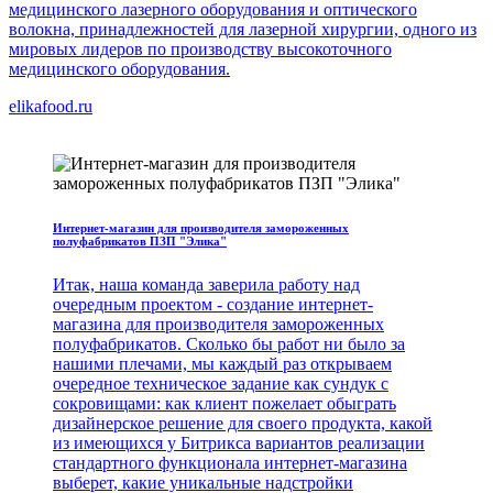
медицинского лазерного оборудования и оптического
волокна, принадлежностей для лазерной хирургии, одного из
мировых лидеров по производству высокоточного
медицинского оборудования.
elikafood.ru
Интернет-магазин для производителя замороженных
полуфабрикатов ПЗП "Элика"
Итак, наша команда заверила работу над
очередным проектом - создание интернет-
магазина для производителя замороженных
полуфабрикатов. Сколько бы работ ни было за
нашими плечами, мы каждый раз открываем
очередное техническое задание как сундук с
сокровищами: как клиент пожелает обыграть
дизайнерское решение для своего продукта, какой
из имеющихся у Битрикса вариантов реализации
стандартного функционала интернет-магазина
выберет, какие уникальные надстройки