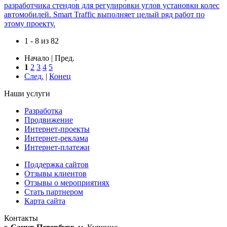
разработчика стендов для регулировки углов установки колес
автомобилей. Smart Traffic выполняет целый ряд работ по
этому проекту.
1 - 8 из 82
Начало | Пред.
1
2
3
4
5
След.
|
Конец
Наши услуги
Разработка
Продвижение
Интернет-проекты
Интернет-реклама
Интернет-платежи
Поддержка сайтов
Отзывы клиентов
Отзывы о мероприятиях
Стать партнером
Карта сайта
Контакты