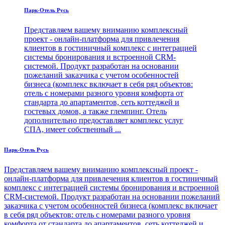
Парк-Отель Русь
Представляем вашему вниманию комплексный
проект - онлайн-платформа для привлечения
клиентов в гостиничный комплекс с интеграцией
системы бронирования и встроенной CRM-
системой. Продукт разработан на основании
пожеланий заказчика с учетом особенностей
бизнеса (комплекс включает в себя ряд объектов:
отель с номерами разного уровня комфорта от
стандарта до апартаментов, сеть коттеджей и
гостевых домов, а также глемпинг. Отель
дополнительно предоставляет комплекс услуг
СПА, имеет собственный ...
Парк-Отель Русь
Представляем вашему вниманию комплексный проект -
онлайн-платформа для привлечения клиентов в гостиничный
комплекс с интеграцией системы бронирования и встроенной
CRM-системой. Продукт разработан на основании пожеланий
заказчика с учетом особенностей бизнеса (комплекс включает
в себя ряд объектов: отель с номерами разного уровня
комфорта от стандарта до апартаментов, сеть коттеджей и