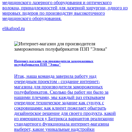
медицинского лазерного оборудования и оптического
волокна, принадлежностей для лазерной хирургии, одного из
мировых лидеров по производству высокоточного
медицинского оборудования.
elikafood.ru
Интернет-магазин для производителя замороженных
полуфабрикатов ПЗП "Элика"
Итак, наша команда заверила работу над
очередным проектом - создание интернет-
магазина для производителя замороженных
полуфабрикатов. Сколько бы работ ни было за
нашими плечами, мы каждый раз открываем
очередное техническое задание как сундук с
сокровищами: как клиент пожелает обыграть
дизайнерское решение для своего продукта, какой
из имеющихся у Битрикса вариантов реализации
стандартного функционала интернет-магазина
выберет, какие уникальные надстройки