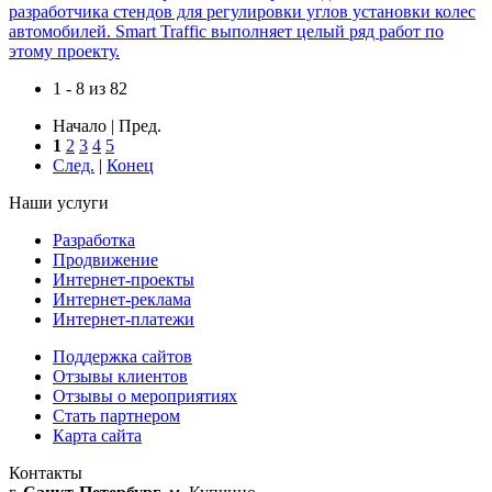
разработчика стендов для регулировки углов установки колес
автомобилей. Smart Traffic выполняет целый ряд работ по
этому проекту.
1 - 8 из 82
Начало | Пред.
1
2
3
4
5
След.
|
Конец
Наши услуги
Разработка
Продвижение
Интернет-проекты
Интернет-реклама
Интернет-платежи
Поддержка сайтов
Отзывы клиентов
Отзывы о мероприятиях
Стать партнером
Карта сайта
Контакты