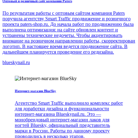
Оптовый и розничный сайт компании Paters
По результатам работы с оптовым сайтом компания Paters
поручила агентству Smart Traffic продвижение и розничного
проекта paters-shop.ru. До начала работ по продвижению была
выполнена оптимизация: на сайте обновлен контент и
устранены технические недочеты. Чтобы акцентировать
внимание на розничном направлении работы, скорректирован
логотип. В настоящее время ведется продвижение сайта. В
дальнейшем планируется проведение его редизайна.
blueskynail.ru
Интернет-магазин BlueSky
Агентство Smart Traffic выполнило комплекс работ
для доработки дизайна и функциональности
интернет-магазина Blueskynail.ru. Это —
монобрендовый интернет-магазин лаков для
ногтей Bluesky, официальный представитель
марки в России. Работы по данному проекту
проводились в несколько этапов.