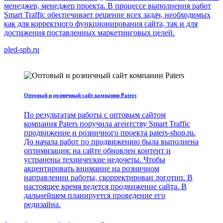
менеджер, менеджер проекта. В процессе выполнения работ
Smart Traffic обеспечивает решение всех задач, необходимых
как для корректного функционирования сайта, так и для
достижения поставленных маркетинговых целей.
pled-spb.ru
Оптовый и розничный сайт компании Paters
По результатам работы с оптовым сайтом
компания Paters поручила агентству Smart Traffic
продвижение и розничного проекта paters-shop.ru.
До начала работ по продвижению была выполнена
оптимизация: на сайте обновлен контент и
устранены технические недочеты. Чтобы
акцентировать внимание на розничном
направлении работы, скорректирован логотип. В
настоящее время ведется продвижение сайта. В
дальнейшем планируется проведение его
редизайна.