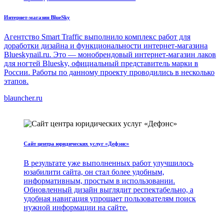
Интернет-магазин BlueSky
Агентство Smart Traffic выполнило комплекс работ для
доработки дизайна и функциональности интернет-магазина
Blueskynail.ru. Это — монобрендовый интернет-магазин лаков
для ногтей Bluesky, официальный представитель марки в
России. Работы по данному проекту проводились в несколько
этапов.
blauncher.ru
Сайт центра юридических услуг «Дефэнс»
В результате уже выполненных работ улучшилось
юзабилити сайта, он стал более удобным,
информативным, простым в использовании.
Обновленный дизайн выглядит респектабельно, а
удобная навигация упрощает пользователям поиск
нужной информации на сайте.