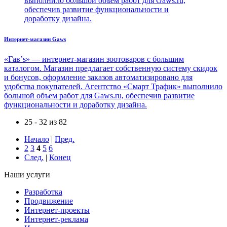
выполнило большой объем работ для Gaws.ru,
обеспечив развитие функциональности и
доработку дизайна.
Интернет-магазин Gaws
«Гав’s» — интернет-магазин зоотоваров с большим
каталогом. Магазин предлагает собственную систему скидок
и бонусов, оформление заказов автоматизировано для
удобства покупателей. Агентство «Смарт Трафик» выполнило
большой объем работ для Gaws.ru, обеспечив развитие
функциональности и доработку дизайна.
25 - 32 из 82
Начало
|
Пред.
2
3
4
5
6
След.
|
Конец
Наши услуги
Разработка
Продвижение
Интернет-проекты
Интернет-реклама