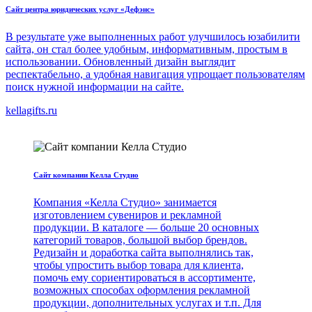
Сайт центра юридических услуг «Дефэнс»
В результате уже выполненных работ улучшилось юзабилити
сайта, он стал более удобным, информативным, простым в
использовании. Обновленный дизайн выглядит
респектабельно, а удобная навигация упрощает пользователям
поиск нужной информации на сайте.
kellagifts.ru
Сайт компании Келла Студио
Компания «Келла Студио» занимается
изготовлением сувениров и рекламной
продукции. В каталоге — больше 20 основных
категорий товаров, большой выбор брендов.
Редизайн и доработка сайта выполнялись так,
чтобы упростить выбор товара для клиента,
помочь ему сориентироваться в ассортименте,
возможных способах оформления рекламной
продукции, дополнительных услугах и т.п. Для