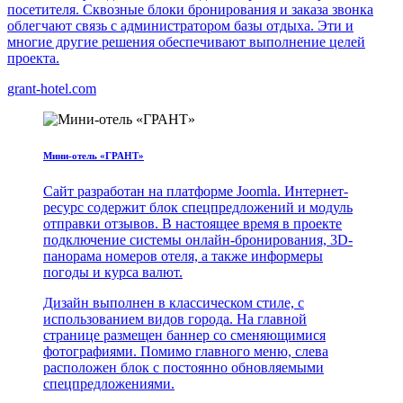
посетителя. Сквозные блоки бронирования и заказа звонка
облегчают связь с администратором базы отдыха. Эти и
многие другие решения обеспечивают выполнение целей
проекта.
grant-hotel.com
Мини-отель «ГРАНТ»
Сайт разработан на платформе Joomla. Интернет-
ресурс содержит блок спецпредложений и модуль
отправки отзывов. В настоящее время в проекте
подключение системы онлайн-бронирования, 3D-
панорама номеров отеля, а также информеры
погоды и курса валют.
Дизайн выполнен в классическом стиле, с
использованием видов города. На главной
странице размещен баннер со сменяющимися
фотографиями. Помимо главного меню, слева
расположен блок с постоянно обновляемыми
спецпредложениями.