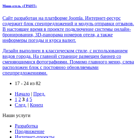
Мини-отель «ГРАНТ»
Сайт разработан на платформе Joomla. Интернет-ресурс
содержит блок спецпредложений и модуль отправки отзывов.
В настоящее время в проекте подключение системы онлайн-
бронирования, 3D-панорама номеров отеля, а также
информеры погоды и курса валют.
Дизайн выполнен в классическом стиле, с использованием
видов города. На главной странице размещен баннер со
сменяющимися фотографиями. Помимо главного меню, слева
расположен блок с постоянно обновляемыми
спецпредложениями.
17 - 24 из 82
Начало
|
Пред.
1
2
3
4
5
След.
|
Конец
Наши услуги
Разработка
Продвижение
Интернет-проекты