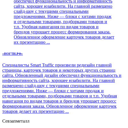
обеспечил функциональность и информативность
сайта, хорошее юзабилити. На главной размещено
слайд-шоу с текущими специальными
предложениями. Ниже — блоки с хитами продаж
и отдельными товарами, подборками товаров и
т.п. Удобная навигация по видам товаров и
брендов упрощает процесс формирования заказа.
Обновленное оформление карточек товаров делает
их презентацию ...
«НОГТИ.РФ»
Специалисты Smart Traffic произвели редизайн главной
страницы, карточек товаров и некоторых других страниц
сайта. Обновленный дизайн обеспечил функциональность и
информативность сайта, хорошее юзабилити. На главной
размещено слайд-шоу с текущими специальными
предложениями. Ниже — блоки с хитами продаж и
отдельными товарами, подборками товаров и т.п. Удобная
навигация по видам товаров и брендов упрощает процесс
формирования заказа. Обновленное оформление карточек
товаров делает их презентацию ...
Севзапметалл