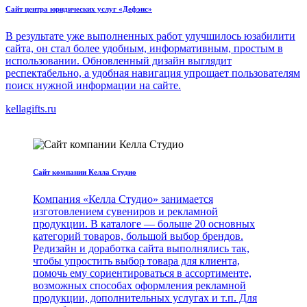
Сайт центра юридических услуг «Дефэнс»
В результате уже выполненных работ улучшилось юзабилити
сайта, он стал более удобным, информативным, простым в
использовании. Обновленный дизайн выглядит
респектабельно, а удобная навигация упрощает пользователям
поиск нужной информации на сайте.
kellagifts.ru
Сайт компании Келла Студио
Компания «Келла Студио» занимается
изготовлением сувениров и рекламной
продукции. В каталоге — больше 20 основных
категорий товаров, большой выбор брендов.
Редизайн и доработка сайта выполнялись так,
чтобы упростить выбор товара для клиента,
помочь ему сориентироваться в ассортименте,
возможных способах оформления рекламной
продукции, дополнительных услугах и т.п. Для