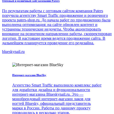
Оптовый и розничный сайт компании Paters
По результатам работы с оптовым сайтом компания Paters
поручила агентству Smart Traffic продвижение и розничного
проекта paters-shop.ru. До начала работ по продвижению была
выполнена оптимизация: на сайте обновлен контент и
устранены технические недочеты. Чтобы акцентировать
внимание на розничном направлении работы, скорректирован
логотип. В настоящее время ведется продвижение сайта. В
дальнейшем планируется проведение его редизайна.
blueskynail.ru
Интернет-магазин BlueSky
Агентство Smart Traffic выполнило комплекс работ
для доработки дизайна и функциональности
интернет-магазина Blueskynail.ru. Это —
монобрендовый интернет-магазин лаков для
ногтей Bluesky, официальный представитель
марки в России. Работы по данному проекту
проводились в несколько этапов.