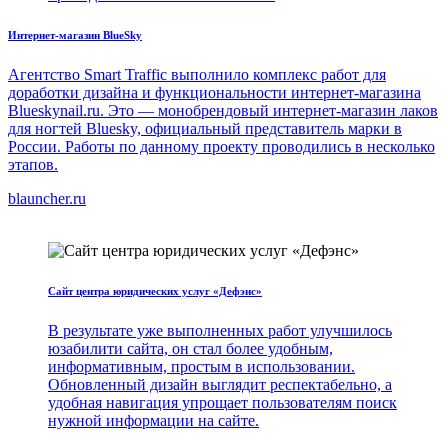
Интернет-магазин BlueSky
Агентство Smart Traffic выполнило комплекс работ для
доработки дизайна и функциональности интернет-магазина
Blueskynail.ru. Это — монобрендовый интернет-магазин лаков
для ногтей Bluesky, официальный представитель марки в
России. Работы по данному проекту проводились в несколько
этапов.
blauncher.ru
Сайт центра юридических услуг «Дефэнс»
В результате уже выполненных работ улучшилось
юзабилити сайта, он стал более удобным,
информативным, простым в использовании.
Обновленный дизайн выглядит респектабельно, а
удобная навигация упрощает пользователям поиск
нужной информации на сайте.