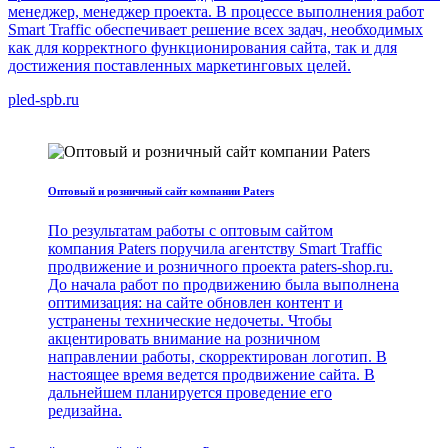
менеджер, менеджер проекта. В процессе выполнения работ
Smart Traffic обеспечивает решение всех задач, необходимых
как для корректного функционирования сайта, так и для
достижения поставленных маркетинговых целей.
pled-spb.ru
Оптовый и розничный сайт компании Paters
По результатам работы с оптовым сайтом
компания Paters поручила агентству Smart Traffic
продвижение и розничного проекта paters-shop.ru.
До начала работ по продвижению была выполнена
оптимизация: на сайте обновлен контент и
устранены технические недочеты. Чтобы
акцентировать внимание на розничном
направлении работы, скорректирован логотип. В
настоящее время ведется продвижение сайта. В
дальнейшем планируется проведение его
редизайна.